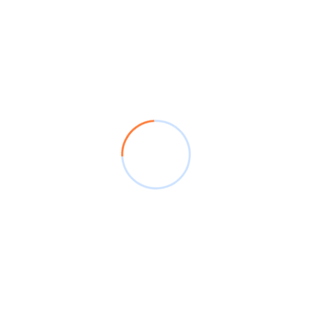
 es la oportunidad para estar al día con los cambios en la
are líder para manejar los informes de tus cuentas de
n alianza con
CG&T CONSULTORES LEGALES Y
s empresas permanezcan informadas y al día con los
ste webinar tratamos la
Resolución DIAN 161 del 24 de
ón exógena cambiaria aplicable desde el primer trimestre
iembre de 2021.
 te invitamos a descargar las memorias que incluye la