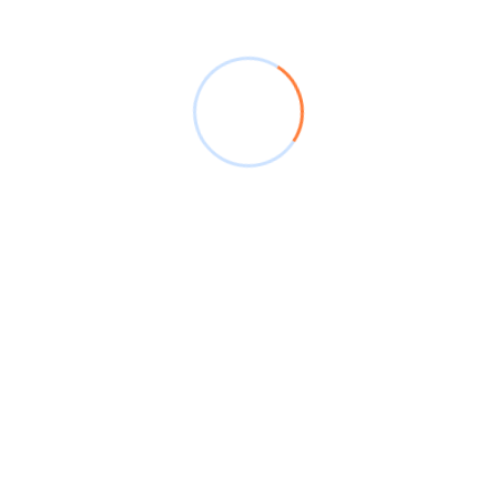
relacionados
.
Tags
Akountik
Cuentas de Compensación
Exportaciones
Importaciones
Previous Post
Ahora Todos Los Emprendedores Pueden
Tener Su Propia Tienda En Línea
Next Post
INTRODUCCIÓN – Lyntik: 10 Años