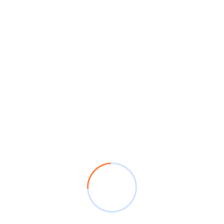
Next Post
Caso De Éxito: Organización Serentia
Seguros – Una Verdadera Organización
Leave A Comment