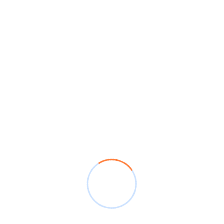
Pequeña y Mediana Empresa -MIPYME- hasta la Gran
empresa, con tarifas adecuadas que dependen del
tamaño de tu negocio.
Si quieres saber más ingresa en
https://www.valuartik.com/#Contacto
y te
contactaremos para conocer tu necesidad con
VALUARTIK – Valoración de Empresas.
Tags
Valuartik
Previous Post
Webinar Akountik: Qué Se Puede Hacer Y
Que No En Una Cuenta De Compensación