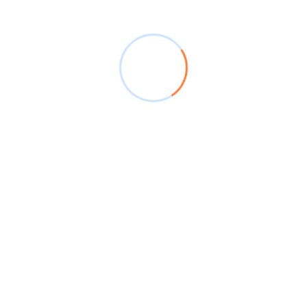
Tags
Akountik
Cuentas de Compensación
Exportaciones
Importaciones
Previous Post
[WEBINAR] Metodologías De VAR Y
Backtesting Para Aseguradoras
Next Post
[WEBINAR] ¿Estás Preparado Para Los
Cambios En Las Cuentas De
Compensación? La Resolución 000180 Ya
Está En Vigor